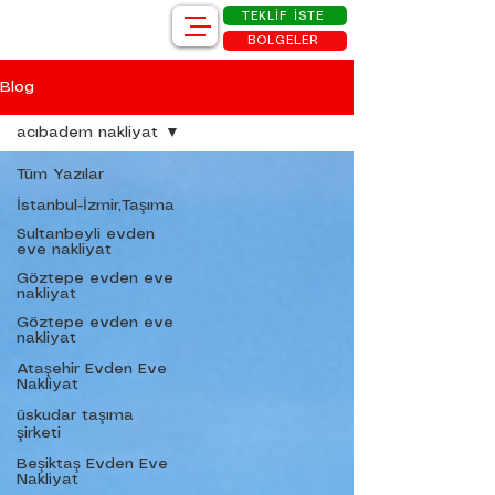
TEKLİF İSTE
BÖLGELER
Blog
acıbadem nakliyat
Tüm Yazılar
İstanbul-İzmir,Taşıma
Sultanbeyli evden
eve nakliyat
Göztepe evden eve
nakliyat
Göztepe evden eve
nakliyat
Ataşehir Evden Eve
Nakliyat
üskudar taşıma
şirketi
Beşiktaş Evden Eve
Nakliyat