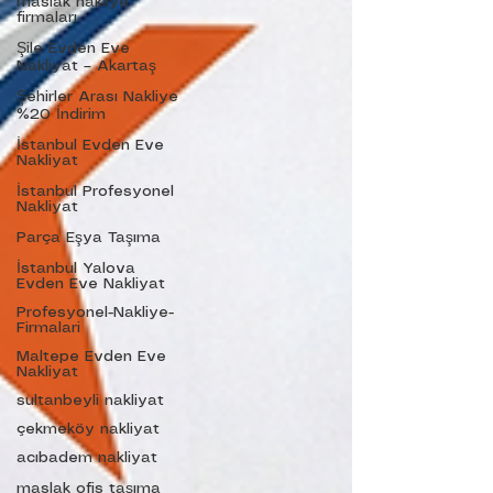
maslak nakliye
firmaları
Şile Evden Eve
Nakliyat – Akartaş
Şehirler Arası Nakliye
%20 İndirim
İstanbul Evden Eve
Nakliyat
İstanbul Profesyonel
Nakliyat
Parça Eşya Taşıma
İstanbul Yalova
Evden Eve Nakliyat
Profesyonel-Nakliye-
Firmalari
Maltepe Evden Eve
Nakliyat
sultanbeyli nakliyat
çekmeköy nakliyat
acıbadem nakliyat
maslak ofis taşıma