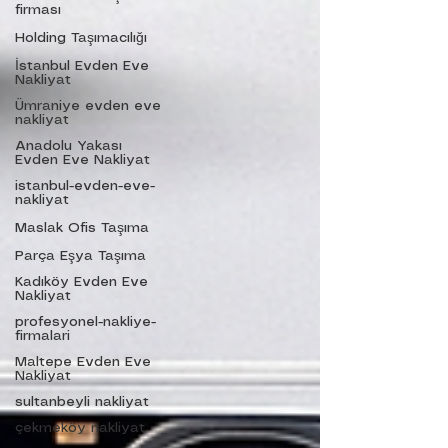
firması
Holding Taşımacılığı
İstanbul Evden Eve
Nakliyat
Ümraniye evden eve
nakliyat
Anadolu Yakası
Evden Eve Nakliyat
istanbul-evden-eve-
nakliyat
Maslak Ofis Taşıma
Parça Eşya Taşıma
Kadıköy Evden Eve
Nakliyat
profesyonel-nakliye-
firmalari
Maltepe Evden Eve
Nakliyat
sultanbeyli nakliyat
çekmeköy nakliyat