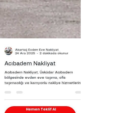
Akartaş Evden Eve Nakliyat
24 Ara 2025
2 dakikada okunur
Acıbadem Nakliyat
Acıbadem Nakliyat, Üsküdar Acıbadem
bölgesinde evden eve taşıma, ofis
taşımacılığı ve kamyonlu nakliye hizmetlerinde
profesyonel çözümler sunar. Deneyimli ekip,
modern araç filosu ve sigortalı taşıma