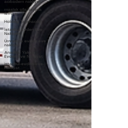
acıbadem nakliyat
maslak ofis taşıma
firması
Holding Taşımacılığı
İstanbul Evden Eve
Nakliyat
Ümraniye evden eve
nakliyat
Anadolu Yakası
Evden Eve Nakliyat
istanbul-evden-eve-
nakliyat