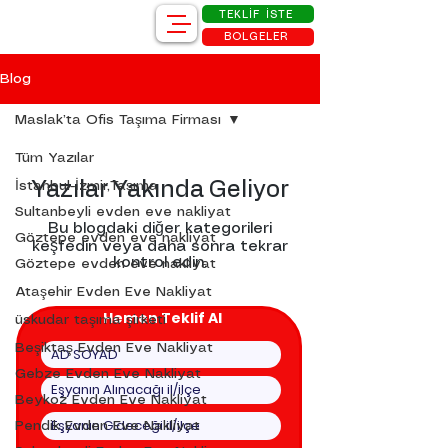
TEKLİF İSTE
BÖLGELER
Blog
Maslak’ta Ofis Taşıma Firması
Tüm Yazılar
Yazılar Yakında Geliyor
İstanbul-İzmir,Taşıma
Sultanbeyli evden eve nakliyat
Bu blogdaki diğer kategorileri
Göztepe evden eve nakliyat
keşfedin veya daha sonra tekrar
kontrol edin.
Göztepe evden eve nakliyat
Ataşehir Evden Eve Nakliyat
Hemen Teklif Al
üskudar taşıma şirketi
Beşiktaş Evden Eve Nakliyat
Gebze Evden Eve Nakliyat
Beykoz Evden Eve Nakliyat
Pendik Evden Eve Nakliyat