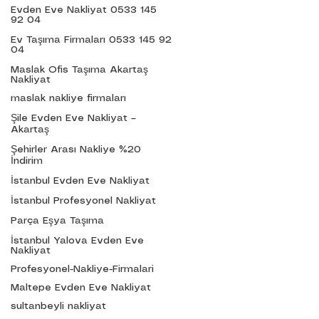
Evden Eve Nakliyat 0533 145
92 04
Ev Taşıma Firmaları 0533 145 92
04
Maslak Ofis Taşıma Akartaş
Nakliyat
maslak nakliye firmaları
Verdiğimiz Hizmetler
Şile Evden Eve Nakliyat –
..........................
Akartaş
Şehir İçi Nakliyat
Kurum Taşıma
Şehirler Arası Nakliye %20
Parça Eşya Taşıma
İndirim
Eşya Depolama
İstanbul Evden Eve Nakliyat
Sigortalı Nakliyat
Evden Eve Nakliyat
İstanbul Profesyonel Nakliyat
Şehirler Arası Nakliyat
Parça Eşya Taşıma
Asansörlü Nakliyat
Ambalajlı Nakliyat
İstanbul Yalova Evden Eve
Ofis Taşıma
Nakliyat
Ev Taşıma Şirketi
Profesyonel-Nakliye-Firmalari
Güvenilir Ev Taşıma
Şehirler Arası Taşımacılık
Maltepe Evden Eve Nakliyat
sultanbeyli nakliyat
Hizmet Bölgelerimiz