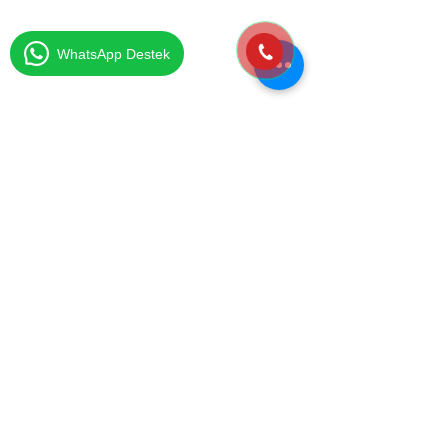
Gebze Evden Eve Nakliyat
Göztepe Evden Eve Nakliyat
Kartal Evden Eve Nakliyat
WhatsApp Destek
Pendik Evden Eve Nakliyat
Sancaktepe Evden Eve Nakliyat
Sarıgazi Evden Eve Nakliyat
Sarıyer Evden Eve Nakliyat
Sultanbeyli Evden Eve Nakliyat
Şişli Evden Eve Nakliyat
Ümraniye Evden Eve Nakliyat
Villa Taşıma Kurumsal
Üsküdar Evden Eve Nakliyat
İstanbul İzmir Evden Eve
Ofis İşyeri Taşıma
Eşya Depolama Oda Sistemi
Evden Eve Nakliyat
Mecidiyeköy Evden Eve
Ev Taşıma Şirketi
İstanbul Balıkesir Evden Eve
İstanbul Edremit Evden Eve
Evden Eve Nakliyat
Bize Ulaşın
0542 721 04 04
0533 145 92 04