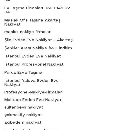
04
Ev Taşıma Firmaları 0533 145 92
04
Maslak Ofis Taşıma Akartaş
Nakliyat
maslak nakliye firmaları
Şile Evden Eve Nakliyat – Akartaş
Verdiğimiz Hizmetler
Şehirler Arası Nakliye %20 İndirim
..........................
Şehir İçi Nakliyat
İstanbul Evden Eve Nakliyat
Kurum Taşıma
İstanbul Profesyonel Nakliyat
Parça Eşya Taşıma
Eşya Depolama
Parça Eşya Taşıma
Sigortalı Nakliyat
Evden Eve Nakliyat
İstanbul Yalova Evden Eve
Nakliyat
Şehirler Arası Nakliyat
Asansörlü Nakliyat
Profesyonel-Nakliye-Firmalari
Ambalajlı Nakliyat
Maltepe Evden Eve Nakliyat
Ofis Taşıma
Ev Taşıma Şirketi
sultanbeyli nakliyat
Güvenilir Ev Taşıma
çekmeköy nakliyat
Şehirler Arası Taşımacılık
acıbadem nakliyat
Hizmet Bölgelerimiz