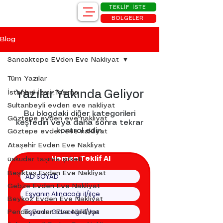
TEKLİF İSTE
BÖLGELER
Blog
Sancaktepe EVden Eve Nakliyat
Tüm Yazılar
Yazılar Yakında Geliyor
İstanbul-İzmir,Taşıma
Sultanbeyli evden eve nakliyat
Bu blogdaki diğer kategorileri
Göztepe evden eve nakliyat
keşfedin veya daha sonra tekrar
kontrol edin.
Göztepe evden eve nakliyat
Ataşehir Evden Eve Nakliyat
Hemen Teklif Al
üskudar taşıma şirketi
Beşiktaş Evden Eve Nakliyat
Gebze Evden Eve Nakliyat
Beykoz Evden Eve Nakliyat
Pendik Evden Eve Nakliyat