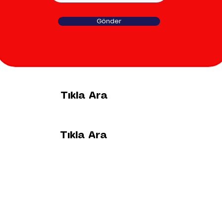
Gönder
Tıkla Ara
0542 721 04
04
Tıkla Ara
0533 145 92
04