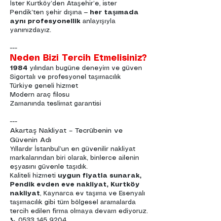
İster Kurtköy’den Ataşehir’e, ister
Pendik’ten şehir dışına —
her taşımada
aynı profesyonellik
anlayışıyla
yanınızdayız.
---
Neden Bizi Tercih Etmelisiniz?
1984
yılından bugüne deneyim ve güven
Sigortalı ve profesyonel taşımacılık
Türkiye geneli hizmet
Modern araç filosu
Zamanında teslimat garantisi
---
Akartaş Nakliyat – Tecrübenin ve
Güvenin Adı
Yıllardır İstanbul’un en güvenilir nakliyat
markalarından biri olarak, binlerce ailenin
eşyasını güvenle taşıdık.
Kaliteli hizmeti
uygun fiyatla sunarak,
Pendik evden eve nakliyat, Kurtköy
nakliyat
, Kaynarca ev taşıma ve Esenyalı
taşımacılık gibi tüm bölgesel aramalarda
tercih edilen firma olmaya devam ediyoruz.
📞
0533 145 9204