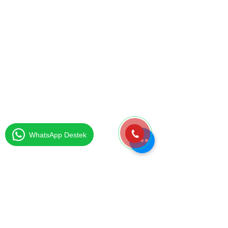
Verdiğimiz Hizmetler
..........................
WhatsApp Destek
Şehir İçi Nakliyat
Kurum Taşıma
Parça Eşya Taşıma
Eşya Depolama
Sigortalı Nakliyat
Evden Eve Nakliyat
Şehirler Arası Nakliyat
Asansörlü Nakliyat
Ambalajlı Nakliyat
Ofis Taşıma