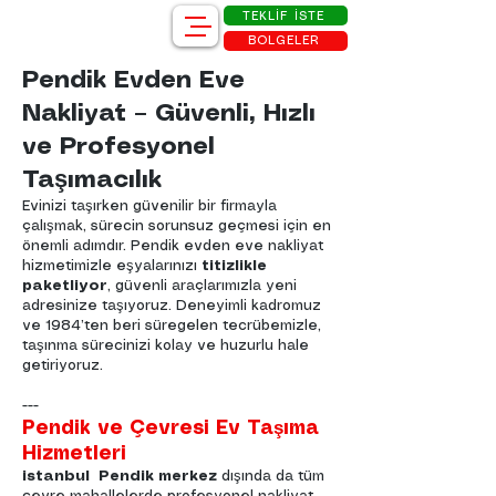
TEKLİF İSTE
BÖLGELER
Pendik Evden Eve
Nakliyat – Güvenli, Hızlı
ve Profesyonel
Taşımacılık
Evinizi taşırken güvenilir bir firmayla
çalışmak, sürecin sorunsuz geçmesi için en
önemli adımdır. Pendik evden eve nakliyat
hizmetimizle eşyalarınızı
titizlikle
paketliyor
, güvenli araçlarımızla yeni
adresinize taşıyoruz. Deneyimli kadromuz
ve 1984’ten beri süregelen tecrübemizle,
taşınma sürecinizi kolay ve huzurlu hale
getiriyoruz.
---
Pendik ve Çevresi Ev Taşıma
Hizmetleri
istanbul Pendik merkez
dışında da tüm