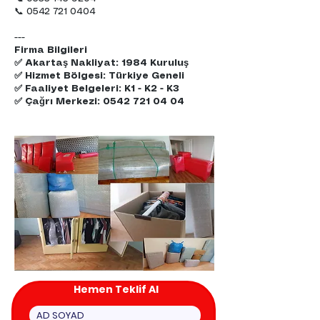
📞 0542 721 0404
---
Firma Bilgileri
✅ Akartaş Nakliyat: 1984 Kuruluş
✅ Hizmet Bölgesi: Türkiye Geneli
✅ Faaliyet Belgeleri: K1 - K2 - K3
✅ Çağrı Merkezi:
0542 721 04 04
Hemen Teklif Al