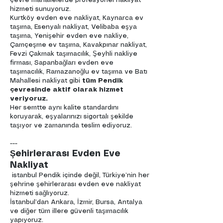
çevre mahallelerde profesyonel nakliyat
hizmeti sunuyoruz.
Kurtköy evden eve nakliyat, Kaynarca ev
taşıma, Esenyalı nakliyat, Velibaba eşya
taşıma, Yenişehir evden eve nakliye,
Çamçeşme ev taşıma, Kavakpınar nakliyat,
Fevzi Çakmak taşımacılık, Şeyhli nakliye
firması, Sapanbağları evden eve
taşımacılık, Ramazanoğlu ev taşıma ve Batı
Mahallesi nakliyat gibi
tüm Pendik
çevresinde aktif olarak hizmet
veriyoruz.
Her semtte aynı kalite standardını
koruyarak, eşyalarınızı sigortalı şekilde
taşıyor ve zamanında teslim ediyoruz.
---
Şehirlerarası Evden Eve
Nakliyat
istanbul Pendik içinde değil, Türkiye’nin her
şehrine şehirlerarası evden eve nakliyat
hizmeti sağlıyoruz.
İstanbul’dan Ankara, İzmir, Bursa, Antalya
ve diğer tüm illere güvenli taşımacılık
yapıyoruz.