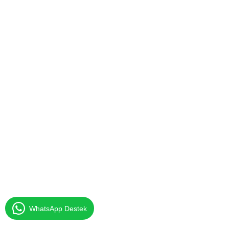
İstanbul Balıkesir Evden Eve
İstanbul Edremit Evden Eve
Evden Eve Nakliyat
WhatsApp Destek