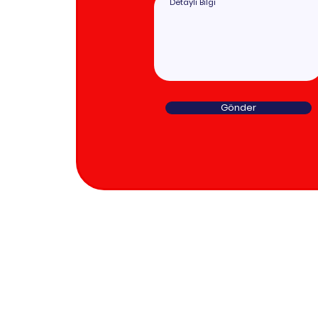
Gönder
Hizmet Bölgelerimiz
..........................
Ataşehir Evden Eve Nakliyat
Beşiktaş Evden Eve Nakliyat
Beykoz Evden Eve Nakliyat
Çayırova Evden Eve Nakliyat
Çekmeköy Evden Eve