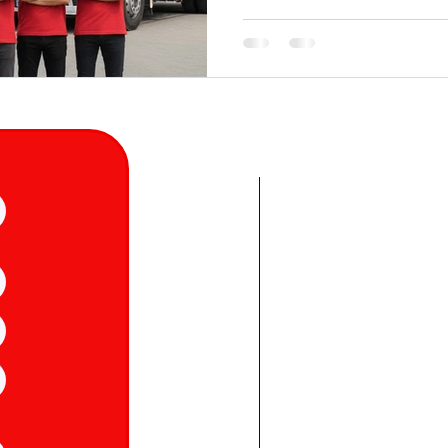
kolaylaştıracak profesyone
duyacağınız Nakliye Firmas
Tanışacaksınız
Eşya Depolama Güvenilir
Evden Eve Nakliyat
Meci
raniye Evden Eve Nakliyat
Ev Taşıma Firması 0533 145 92
Edremit Evden Eve Nakliyat
Maslak’ta Ofis Taşıma Firmas
2 04
Ev Taşıma Firmaları 0533 145 92 04
Maslak Ofis 