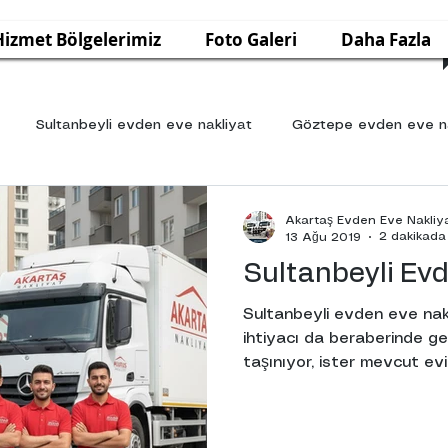
Hizmet Bölgelerimiz
Foto Galeri
Daha Fazla
Sultanbeyli evden eve nakliyat
Göztepe evden eve na
Ataşehir Evden Eve Nakliyat
üskudar taşıma şirketi
Akartaş Evden Eve Nakliy
2 dakikada
13 Ağu 2019
Sultanbeyli Evd
Beykoz Evden Eve Nakliyat
Pendik Evden Eve Nakliyat
Sultanbeyli evden eve nakl
ihtiyacı da beraberinde get
taşınıyor, ister mevcut ev
Villa Taşıma Akartaş Nakliyat
Sancaktepe EVden Eve N
geçiyor olun, Sultanbeyli n
hızlı ve ekonomik olması önc
rehberimizde, Sultanbeyli'
Kartal Evden Eve Nakliyat
İstanbul Ofis Taşıma Firması