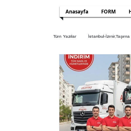
Anasayfa
FORM
Tüm Yazılar
İstanbul-İzmir,Taşıma
Göztepe evden eve nakliyat
Gebze Evden Eve Nakliyat
Sultanbeyli Evden Eve Nakliyat
Sarıyer Evden Eve Nakliyat