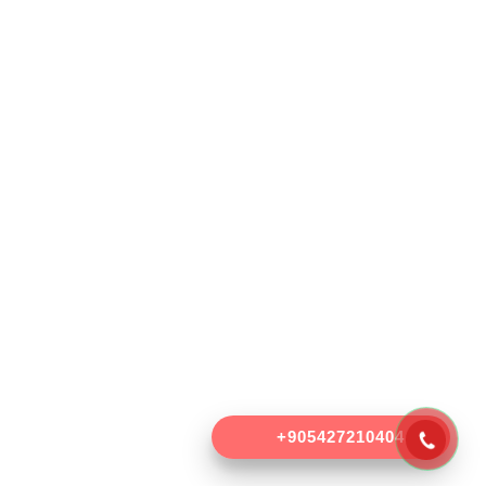
 Sk.
BUL
işli
ntepe iş
 04
+905427210404