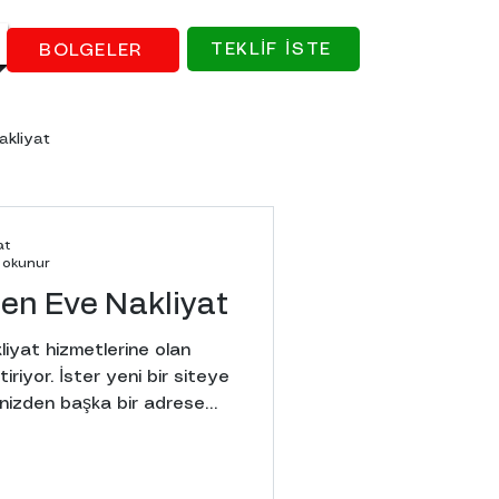
TEKLİF İSTE
BÖLGELER
kliyat
Beşiktaş Evden Eve Nakliyat
at
 okunur
en Eve Nakliyat
iyat hizmetlerine olan
iriyor. İster yeni bir siteye
inizden başka bir adrese
akliyat
akliyat sürecinin sorunsuz,
eliğinizdir. Bu
deki taşınma sürecini