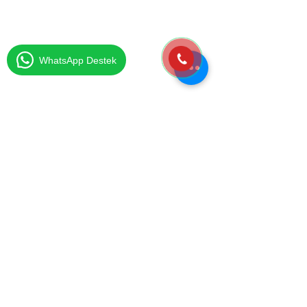
Ofis Taşıma
Ev Taşıma Şirketi
Güvenilir Ev Taşıma
Şehirler Arası Taşımacılık
WhatsApp Destek
Hizmet Bölgelerimiz
..........................
Ataşehir Evden Eve Nakliyat
Beşiktaş Evden Eve Nakliyat
Beykoz Evden Eve Nakliyat
Çayırova Evden Eve Nakliyat
Çekmeköy Evden Eve Nakliyat
Gebze Evden Eve Nakliyat
Göztepe Evden Eve Nakliyat
Kartal Evden Eve Nakliyat
Pendik Evden Eve Nakliyat
Sancaktepe Evden Eve Nakliyat
Sarıgazi Evden Eve Nakliyat
Sarıyer Evden Eve Nakliyat
Sultanbeyli Evden Eve Nakliyat
Şişli Evden Eve Nakliyat
Ümraniye Evden Eve Nakliyat
Villa Taşıma Kurumsal
Üsküdar Evden Eve Nakliyat