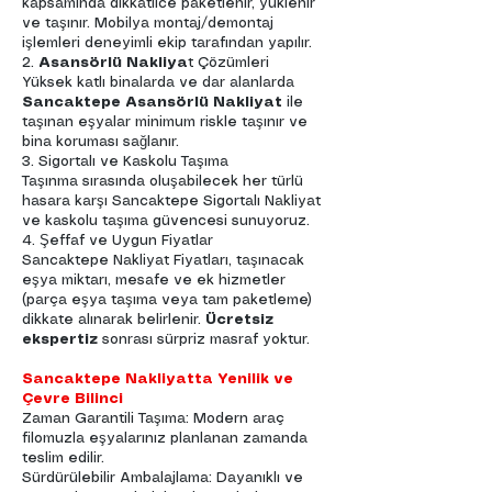
kapsamında dikkatlice paketlenir, yüklenir
ve taşınır. Mobilya montaj/demontaj
işlemleri deneyimli ekip tarafından yapılır.
2.
Asansörlü Nakliya
t Çözümleri
Yüksek katlı binalarda ve dar alanlarda
Sancaktepe Asansörlü Nakliyat
ile
taşınan eşyalar minimum riskle taşınır ve
bina koruması sağlanır.
3. Sigortalı ve Kaskolu Taşıma
Taşınma sırasında oluşabilecek her türlü
hasara karşı Sancaktepe Sigortalı Nakliyat
ve kaskolu taşıma güvencesi sunuyoruz.
4. Şeffaf ve Uygun Fiyatlar
Sancaktepe Nakliyat Fiyatları, taşınacak
eşya miktarı, mesafe ve ek hizmetler
(parça eşya taşıma veya tam paketleme)
dikkate alınarak belirlenir.
Ücretsiz
ekspertiz
sonrası sürpriz masraf yoktur.
Sancaktepe Nakliyatta Yenilik ve
Çevre Bilinci
Zaman Garantili Taşıma: Modern araç
filomuzla eşyalarınız planlanan zamanda
teslim edilir.
Sürdürülebilir Ambalajlama: Dayanıklı ve