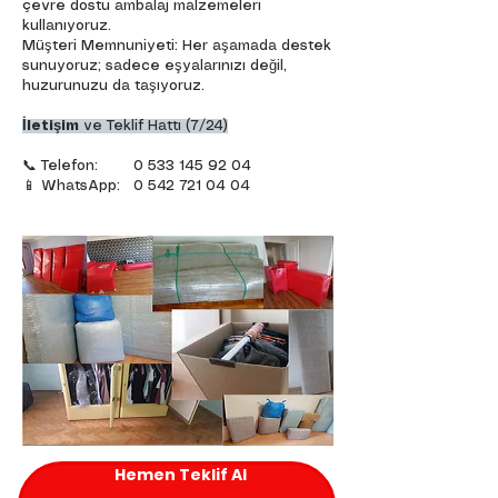
çevre dostu ambalaj malzemeleri
kullanıyoruz.
Müşteri Memnuniyeti: Her aşamada destek
sunuyoruz; sadece eşyalarınızı değil,
huzurunuzu da taşıyoruz.
İletişim
ve Teklif Hattı (7/24)
📞 Telefon:
0 533 145 92 04
📱 WhatsApp:
0 542 721 04 04
Hemen Teklif Al