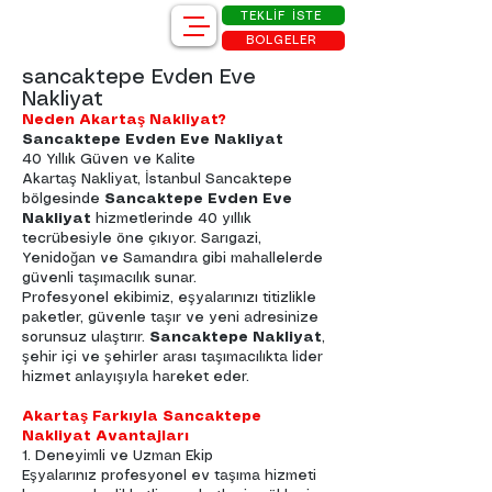
TEKLİF İSTE
BÖLGELER
sancaktepe Evden Eve
Nakliyat
Neden Akartaş Nakliyat?
Sancaktepe Evden Eve Nakliyat
40 Yıllık Güven ve Kalite
Akartaş Nakliyat, İstanbul Sancaktepe
bölgesinde
Sancaktepe Evden Eve
Nakliyat
hizmetlerinde 40 yıllık
tecrübesiyle öne çıkıyor. Sarıgazi,
Yenidoğan ve Samandıra gibi mahallelerde
güvenli taşımacılık sunar.
Profesyonel ekibimiz, eşyalarınızı titizlikle
paketler, güvenle taşır ve yeni adresinize
sorunsuz ulaştırır.
Sancaktepe Nakliyat
,
şehir içi ve şehirler arası taşımacılıkta lider
hizmet anlayışıyla hareket eder.
Akartaş Farkıyla Sancaktepe
Nakliyat Avantajları
1. Deneyimli ve Uzman Ekip
Eşyalarınız profesyonel ev taşıma hizmeti