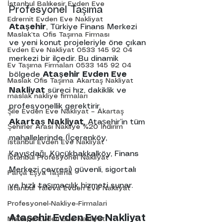
İstanbul Balıkesir Evden Eve
Profesyonel Taşıma
Edremit Evden Eve Nakliyat
Ataşehir
, Türkiye Finans Merkezi 
Maslak’ta Ofis Taşıma Firması
ve yeni konut projeleriyle öne çıkan 
Evden Eve Nakliyat 0533 145 92 04
merkezi bir ilçedir. Bu dinamik 
Ev Taşıma Firmaları 0533 145 92 04
bölgede 
Ataşehir Evden Eve 
Maslak Ofis Taşıma Akartaş Nakliyat
Nakliyat
 süreci hız, dakiklik ve 
maslak nakliye firmaları
profesyonellik gerektirir.
Şile Evden Eve Nakliyat – Akartaş
Akartaş Nakliyat
, Ataşehir’in tüm 
Şehirler Arası Nakliye %20 İndirim
mahallelerinde (İçerenköy, 
İstanbul Evden Eve Nakliyat
Kayışdağı, Küçükbakkalköy, Finans 
İstanbul Profesyonel Nakliyat
Merkezi çevresi) güvenli, sigortalı 
Parça Eşya Taşıma
ve hızlı taşımacılık hizmeti sunar.
İstanbul Yalova Evden Eve Nakliyat
Profesyonel-Nakliye-Firmalari
Ataşehir
Evden
Eve
Nakliyat
Maltepe Evden Eve Nakliyat