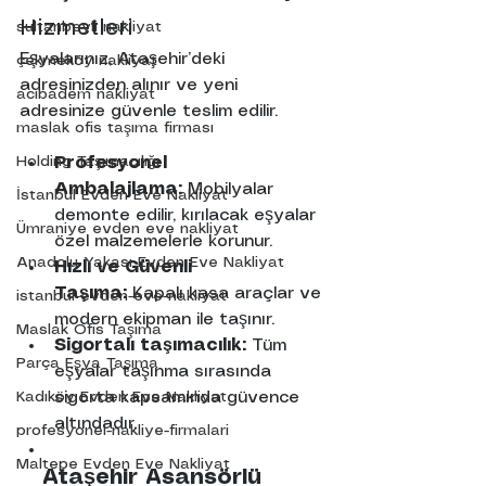
Hizmetleri
sultanbeyli nakliyat
Eşyalarınız, Ataşehir’deki 
çekmeköy nakliyat
adresinizden alınır ve yeni 
acıbadem nakliyat
adresinize güvenle teslim edilir.
maslak ofis taşıma firması
Holding Taşımacılığı
Profesyonel 
Ambalajlama:
Mobilyalar 
İstanbul Evden Eve Nakliyat
demonte edilir, kırılacak eşyalar 
Ümraniye evden eve nakliyat
özel malzemelerle korunur.
Anadolu Yakası Evden Eve Nakliyat
Hızlı ve Güvenli 
Taşıma:
 Kapalı kasa araçlar ve 
istanbul-evden-eve-nakliyat
modern ekipman ile taşınır.
Maslak Ofis Taşıma
Sigortalı taşımacılık:
 Tüm 
Parça Eşya Taşıma
eşyalar taşınma sırasında 
sigorta kapsamında güvence 
Kadıköy Evden Eve Nakliyat
altındadır.
profesyonel-nakliye-firmalari
Maltepe Evden Eve Nakliyat
Ataşehir
Asansörlü