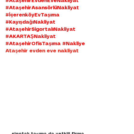
#AtaşehirEvdenEveNakliyat
#AtaşehirAsansörlüNakliyat
#İçerenköyEvTaşıma
#KayışdağıNakliyat
#AtaşehirSigortalıNakliyat
#AKARTAŞNakliyat
#AtaşehirOfisTaşıma
#Nakliye
Ataşehir evden eve nakliyat 
sigotalı taşıma da yetkili firma