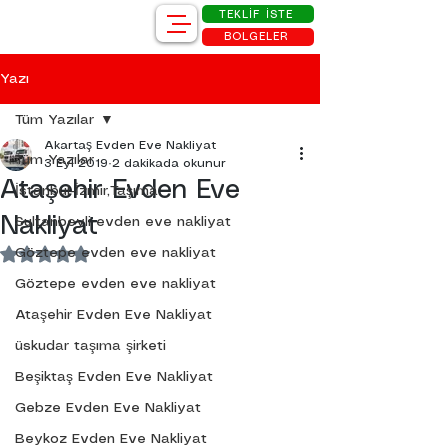
TEKLİF İSTE
BÖLGELER
Yazı
Tüm Yazılar
Akartaş Evden Eve Nakliyat
Tüm Yazılar
3 Eyl 2019
2 dakikada okunur
Ataşehir Evden Eve
İstanbul-İzmir,Taşıma
Nakliyat
Sultanbeyli evden eve nakliyat
Göztepe evden eve nakliyat
5 üzerinden NaN yıldız
Göztepe evden eve nakliyat
Ataşehir Evden Eve Nakliyat
üskudar taşıma şirketi
Beşiktaş Evden Eve Nakliyat
Gebze Evden Eve Nakliyat
Beykoz Evden Eve Nakliyat