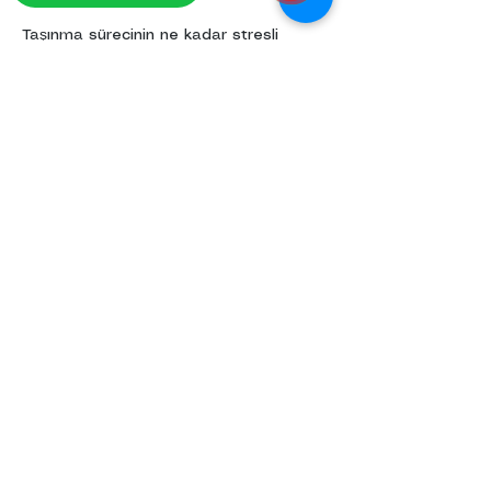
Taşınma sürecinin ne kadar stresli 
olabileceğini bilen bir firma ile çalışmak 
gerçekten büyük avantaj sağlıyor. Tüm 
ekip güler yüzlü, saygılı ve işinde 
deneyimliydi. Verdikleri sözleri yerine 
getirmeleri…
Daha Fazla Göster
Beğen
Yanıtla
Cahit Bulut
04 Şub
5 üzerinden 5 yıldız
Ben gayet memnunum benim 
eşyalarımı kırılacak eşyalarımı çok güzel 
paketledi ler benim eşyalarımı dikkatli 
taşıyıp dikkatli indirdiler.Çok güzel 
taşıma yaptılar.