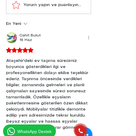
Yorum yapın ve puanlayın...
En Yeni
Cahit Bulut
16 Haz
5 üzerinden 5 yıldız
Ataşehir'deki ev taşıma sürecimiz 
boyunca gösterdikleri ilgi ve 
profesyonellikten dolayı ekibe teşekkür 
ederiz. Taşınma öncesinde verdikleri 
bilgiler, zamanında gelmeleri ve planlı 
çalışmaları sayesinde süreci sorunsuz 
tamamladık. Özellikle eşyaların 
paketlenmesine gösterilen özen dikkat 
çekiciydi. Mobilyalar titizlikle demonte 
edilip yeni adresimizde tekrar kuruldu. 
Beyaz eşyalar ve hassas eşyalar 
özenle taşındı, hiçbir zarar görmeden 
WhatsApp Destek
teslim edildi.