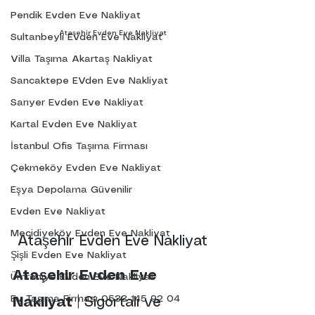
Pendik Evden Eve Nakliyat
Ataşehir Evden Eve Nakliyat
Sultanbeyli Evden Eve Nakliyat
Villa Taşıma Akartaş Nakliyat
Sancaktepe EVden Eve Nakliyat
Sarıyer Evden Eve Nakliyat
Kartal Evden Eve Nakliyat
İstanbul Ofis Taşıma Firması
Çekmeköy Evden Eve Nakliyat
Eşya Depolama Güvenilir
Evden Eve Nakliyat
Mecidiyeköy Evden Eve Nakliyat
Ataşehir Evden Eve Nakliyat
Şişli Evden Eve Nakliyat
Ataşehir
Evden
Eve
Ümraniye Evden Eve Nakliyat
Ev Taşıma Firması 0533 145 92 04
Nakliyat
 | Sigortalı ve 