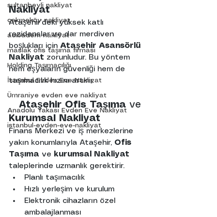
sultanbeyli nakliyat
Nakliyat
çekmeköy nakliyat
Ataşehir’deki yüksek katlı 
rezidanslar ve dar merdiven 
acıbadem nakliyat
boşlukları için 
Ataşehir Asansörlü 
maslak ofis taşıma firması
Nakliyat
 zorunludur. Bu yöntem 
Holding Taşımacılığı
hem eşyaların güvenliği hem de 
taşımacılık hızını artırır.
İstanbul Evden Eve Nakliyat
Ümraniye evden eve nakliyat
Ataşehir
Ofis
Taşıma
 ve 
Anadolu Yakası Evden Eve Nakliyat
Kurumsal
Nakliyat
istanbul-evden-eve-nakliyat
Finans Merkezi ve iş merkezlerine 
yakın konumlarıyla Ataşehir, 
Ofis 
Taşıma
 ve 
kurumsal
Nakliyat
taleplerinde uzmanlık gerektirir.
Planlı taşımacılık
Hızlı yerleşim ve kurulum
Elektronik cihazların özel 
ambalajlanması